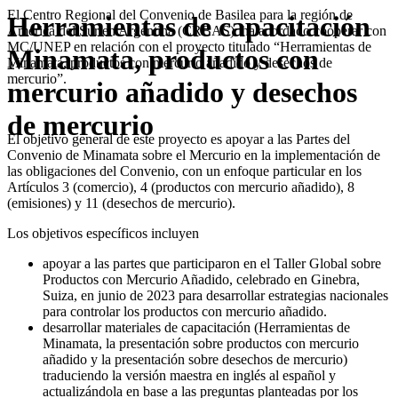
El Centro Regional del Convenio de Basilea para la región de
Herramientas de capacitación
América del Sur en Argentina (CRBAS) ha acordado cooperar con
MC/UNEP en relación con el proyecto titulado “Herramientas de
Minamata, productos con
Minamata, productos con mercurio añadido y desechos de
mercurio”.
mercurio añadido y desechos
de mercurio
El objetivo general de este proyecto es apoyar a las Partes del
Convenio de Minamata sobre el Mercurio en la implementación de
las obligaciones del Convenio, con un enfoque particular en los
Artículos 3 (comercio), 4 (productos con mercurio añadido), 8
(emisiones) y 11 (desechos de mercurio).
Los objetivos específicos incluyen
apoyar a las partes que participaron en el Taller Global sobre
Productos con Mercurio Añadido, celebrado en Ginebra,
Suiza, en junio de 2023 para desarrollar estrategias nacionales
para controlar los productos con mercurio añadido.
desarrollar materiales de capacitación (Herramientas de
Minamata, la presentación sobre productos con mercurio
añadido y la presentación sobre desechos de mercurio)
traduciendo la versión maestra en inglés al español y
actualizándola en base a las preguntas planteadas por los