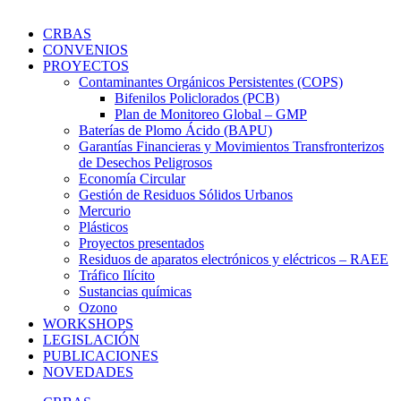
CRBAS
CONVENIOS
PROYECTOS
Contaminantes Orgánicos Persistentes (COPS)
Bifenilos Policlorados (PCB)
Plan de Monitoreo Global – GMP
Baterías de Plomo Ácido (BAPU)
Garantías Financieras y Movimientos Transfronterizos
de Desechos Peligrosos
Economía Circular
Gestión de Residuos Sólidos Urbanos
Mercurio
Plásticos
Proyectos presentados
Residuos de aparatos electrónicos y eléctricos – RAEE
Tráfico Ilícito
Sustancias químicas
Ozono
WORKSHOPS
LEGISLACIÓN
PUBLICACIONES
NOVEDADES