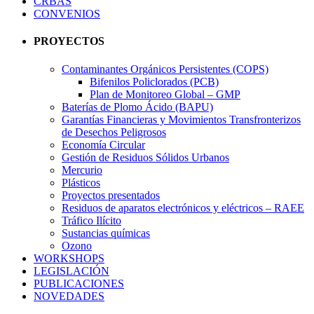
CRBAS
CONVENIOS
PROYECTOS
Contaminantes Orgánicos Persistentes (COPS)
Bifenilos Policlorados (PCB)
Plan de Monitoreo Global – GMP
Baterías de Plomo Ácido (BAPU)
Garantías Financieras y Movimientos Transfronterizos
de Desechos Peligrosos
Economía Circular
Gestión de Residuos Sólidos Urbanos
Mercurio
Plásticos
Proyectos presentados
Residuos de aparatos electrónicos y eléctricos – RAEE
Tráfico Ilícito
Sustancias químicas
Ozono
WORKSHOPS
LEGISLACIÓN
PUBLICACIONES
NOVEDADES