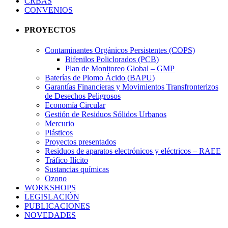
CRBAS
CONVENIOS
PROYECTOS
Contaminantes Orgánicos Persistentes (COPS)
Bifenilos Policlorados (PCB)
Plan de Monitoreo Global – GMP
Baterías de Plomo Ácido (BAPU)
Garantías Financieras y Movimientos Transfronterizos
de Desechos Peligrosos
Economía Circular
Gestión de Residuos Sólidos Urbanos
Mercurio
Plásticos
Proyectos presentados
Residuos de aparatos electrónicos y eléctricos – RAEE
Tráfico Ilícito
Sustancias químicas
Ozono
WORKSHOPS
LEGISLACIÓN
PUBLICACIONES
NOVEDADES