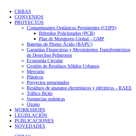
CRBAS
CONVENIOS
PROYECTOS
Contaminantes Orgánicos Persistentes (COPS)
Bifenilos Policlorados (PCB)
Plan de Monitoreo Global – GMP
Baterías de Plomo Ácido (BAPU)
Garantías Financieras y Movimientos Transfronterizos
de Desechos Peligrosos
Economía Circular
Gestión de Residuos Sólidos Urbanos
Mercurio
Plásticos
Proyectos presentados
Residuos de aparatos electrónicos y eléctricos – RAEE
Tráfico Ilícito
Sustancias químicas
Ozono
WORKSHOPS
LEGISLACIÓN
PUBLICACIONES
NOVEDADES