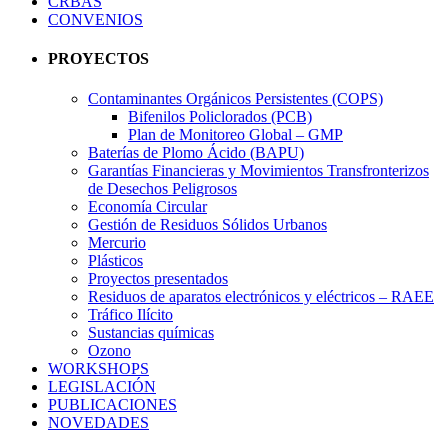
CRBAS
CONVENIOS
PROYECTOS
Contaminantes Orgánicos Persistentes (COPS)
Bifenilos Policlorados (PCB)
Plan de Monitoreo Global – GMP
Baterías de Plomo Ácido (BAPU)
Garantías Financieras y Movimientos Transfronterizos
de Desechos Peligrosos
Economía Circular
Gestión de Residuos Sólidos Urbanos
Mercurio
Plásticos
Proyectos presentados
Residuos de aparatos electrónicos y eléctricos – RAEE
Tráfico Ilícito
Sustancias químicas
Ozono
WORKSHOPS
LEGISLACIÓN
PUBLICACIONES
NOVEDADES