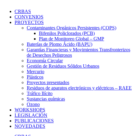
CRBAS
CONVENIOS
PROYECTOS
Contaminantes Orgánicos Persistentes (COPS)
Bifenilos Policlorados (PCB)
Plan de Monitoreo Global – GMP
Baterías de Plomo Ácido (BAPU)
Garantías Financieras y Movimientos Transfronterizos
de Desechos Peligrosos
Economía Circular
Gestión de Residuos Sólidos Urbanos
Mercurio
Plásticos
Proyectos presentados
Residuos de aparatos electrónicos y eléctricos – RAEE
Tráfico Ilícito
Sustancias químicas
Ozono
WORKSHOPS
LEGISLACIÓN
PUBLICACIONES
NOVEDADES